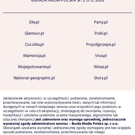
©BURDA MEDIA POLSKA SP. Z O. O. 2026
Elle.pl
Party.pl
Glamour.pl
Polki.pl
Cocolita.pl
Przyslijprzepis.pl
Mamotoja.pl
Viva.pl
Mojegotowanie.pl
Wizaz.pl
National-geographic.pl
Story.pl
Jakiekolwiek aktywności, w szczególności: pobieranie, zwielokrotnianie,
przechowywanie, lub inne wykorzystywanie treści, danych lub informacji
dostępnych w ramach niniejszego serwisu oraz wszystkich jego podstron, w
szczególności w celu ich eksploracji, zmierzającej do tworzenia, rozwoju,
modyfikacji i szkolenia systemów uczenia maszynowego, algorytmów lub
jest zabronione oraz wymaga uprzedniej, jednoznacznie
sztucznej inteligencji
wyrażonej zgody administratora serwisu – Burda Media Polska sp. z o.o.
Obowiązek uzyskania wyraźnej i jednoznacznej zgody wymagany jest bez względu
sposób pobierania, zwielokrotniania, przechowywania lub innego