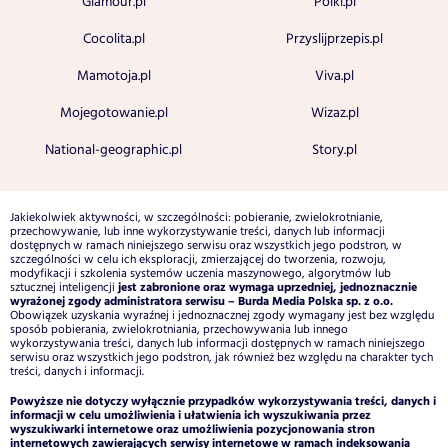
Glamour.pl
Polki.pl
Cocolita.pl
Przyslijprzepis.pl
Mamotoja.pl
Viva.pl
Mojegotowanie.pl
Wizaz.pl
National-geographic.pl
Story.pl
Jakiekolwiek aktywności, w szczególności: pobieranie, zwielokrotnianie,
przechowywanie, lub inne wykorzystywanie treści, danych lub informacji
dostępnych w ramach niniejszego serwisu oraz wszystkich jego podstron, w
szczególności w celu ich eksploracji, zmierzającej do tworzenia, rozwoju,
modyfikacji i szkolenia systemów uczenia maszynowego, algorytmów lub
jest zabronione oraz wymaga uprzedniej, jednoznacznie
sztucznej inteligencji
wyrażonej zgody administratora serwisu – Burda Media Polska sp. z o.o.
Obowiązek uzyskania wyraźnej i jednoznacznej zgody wymagany jest bez względu
sposób pobierania, zwielokrotniania, przechowywania lub innego
wykorzystywania treści, danych lub informacji dostępnych w ramach niniejszego
serwisu oraz wszystkich jego podstron, jak również bez względu na charakter tych
treści, danych i informacji.
Powyższe nie dotyczy wyłącznie przypadków wykorzystywania treści, danych i
informacji w celu umożliwienia i ułatwienia ich wyszukiwania przez
wyszukiwarki internetowe oraz umożliwienia pozycjonowania stron
internetowych zawierających serwisy internetowe w ramach indeksowania