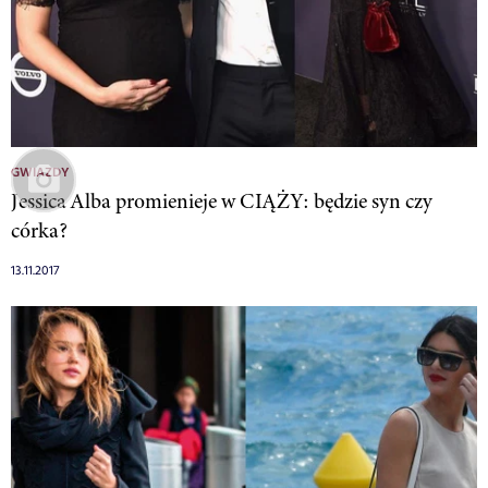
GWIAZDY
Jessica Alba promienieje w CIĄŻY: będzie syn czy
córka?
13.11.2017