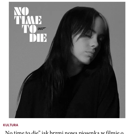
KULTURA
„No time to die” jak brzmi nowa piosenka w filmie o