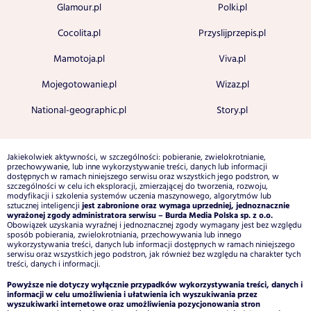
Glamour.pl
Polki.pl
Cocolita.pl
Przyslijprzepis.pl
Mamotoja.pl
Viva.pl
Mojegotowanie.pl
Wizaz.pl
National-geographic.pl
Story.pl
Jakiekolwiek aktywności, w szczególności: pobieranie, zwielokrotnianie,
przechowywanie, lub inne wykorzystywanie treści, danych lub informacji
dostępnych w ramach niniejszego serwisu oraz wszystkich jego podstron, w
szczególności w celu ich eksploracji, zmierzającej do tworzenia, rozwoju,
modyfikacji i szkolenia systemów uczenia maszynowego, algorytmów lub
jest zabronione oraz wymaga uprzedniej, jednoznacznie
sztucznej inteligencji
wyrażonej zgody administratora serwisu – Burda Media Polska sp. z o.o.
Obowiązek uzyskania wyraźnej i jednoznacznej zgody wymagany jest bez względu
sposób pobierania, zwielokrotniania, przechowywania lub innego
wykorzystywania treści, danych lub informacji dostępnych w ramach niniejszego
serwisu oraz wszystkich jego podstron, jak również bez względu na charakter tych
treści, danych i informacji.
Powyższe nie dotyczy wyłącznie przypadków wykorzystywania treści, danych i
informacji w celu umożliwienia i ułatwienia ich wyszukiwania przez
wyszukiwarki internetowe oraz umożliwienia pozycjonowania stron