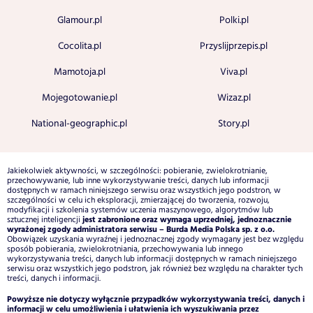
Glamour.pl
Polki.pl
Cocolita.pl
Przyslijprzepis.pl
Mamotoja.pl
Viva.pl
Mojegotowanie.pl
Wizaz.pl
National-geographic.pl
Story.pl
Jakiekolwiek aktywności, w szczególności: pobieranie, zwielokrotnianie,
przechowywanie, lub inne wykorzystywanie treści, danych lub informacji
dostępnych w ramach niniejszego serwisu oraz wszystkich jego podstron, w
szczególności w celu ich eksploracji, zmierzającej do tworzenia, rozwoju,
modyfikacji i szkolenia systemów uczenia maszynowego, algorytmów lub
jest zabronione oraz wymaga uprzedniej, jednoznacznie
sztucznej inteligencji
wyrażonej zgody administratora serwisu – Burda Media Polska sp. z o.o.
Obowiązek uzyskania wyraźnej i jednoznacznej zgody wymagany jest bez względu
sposób pobierania, zwielokrotniania, przechowywania lub innego
wykorzystywania treści, danych lub informacji dostępnych w ramach niniejszego
serwisu oraz wszystkich jego podstron, jak również bez względu na charakter tych
treści, danych i informacji.
Powyższe nie dotyczy wyłącznie przypadków wykorzystywania treści, danych i
informacji w celu umożliwienia i ułatwienia ich wyszukiwania przez