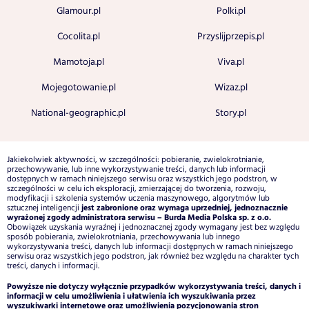
Glamour.pl
Polki.pl
Cocolita.pl
Przyslijprzepis.pl
Mamotoja.pl
Viva.pl
Mojegotowanie.pl
Wizaz.pl
National-geographic.pl
Story.pl
Jakiekolwiek aktywności, w szczególności: pobieranie, zwielokrotnianie,
przechowywanie, lub inne wykorzystywanie treści, danych lub informacji
dostępnych w ramach niniejszego serwisu oraz wszystkich jego podstron, w
szczególności w celu ich eksploracji, zmierzającej do tworzenia, rozwoju,
modyfikacji i szkolenia systemów uczenia maszynowego, algorytmów lub
jest zabronione oraz wymaga uprzedniej, jednoznacznie
sztucznej inteligencji
wyrażonej zgody administratora serwisu – Burda Media Polska sp. z o.o.
Obowiązek uzyskania wyraźnej i jednoznacznej zgody wymagany jest bez względu
sposób pobierania, zwielokrotniania, przechowywania lub innego
wykorzystywania treści, danych lub informacji dostępnych w ramach niniejszego
serwisu oraz wszystkich jego podstron, jak również bez względu na charakter tych
treści, danych i informacji.
Powyższe nie dotyczy wyłącznie przypadków wykorzystywania treści, danych i
informacji w celu umożliwienia i ułatwienia ich wyszukiwania przez
wyszukiwarki internetowe oraz umożliwienia pozycjonowania stron