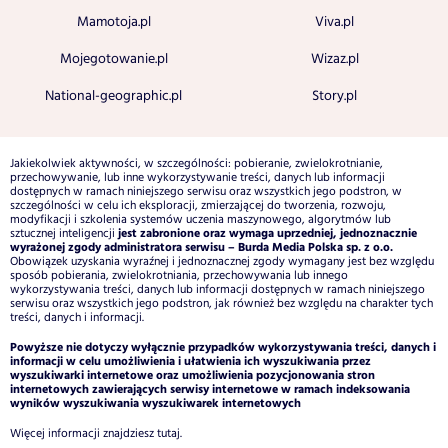
Mamotoja.pl
Viva.pl
Mojegotowanie.pl
Wizaz.pl
National-geographic.pl
Story.pl
Jakiekolwiek aktywności, w szczególności: pobieranie, zwielokrotnianie,
przechowywanie, lub inne wykorzystywanie treści, danych lub informacji
dostępnych w ramach niniejszego serwisu oraz wszystkich jego podstron, w
szczególności w celu ich eksploracji, zmierzającej do tworzenia, rozwoju,
modyfikacji i szkolenia systemów uczenia maszynowego, algorytmów lub
jest zabronione oraz wymaga uprzedniej, jednoznacznie
sztucznej inteligencji
wyrażonej zgody administratora serwisu – Burda Media Polska sp. z o.o.
Obowiązek uzyskania wyraźnej i jednoznacznej zgody wymagany jest bez względu
sposób pobierania, zwielokrotniania, przechowywania lub innego
wykorzystywania treści, danych lub informacji dostępnych w ramach niniejszego
serwisu oraz wszystkich jego podstron, jak również bez względu na charakter tych
treści, danych i informacji.
Powyższe nie dotyczy wyłącznie przypadków wykorzystywania treści, danych i
informacji w celu umożliwienia i ułatwienia ich wyszukiwania przez
wyszukiwarki internetowe oraz umożliwienia pozycjonowania stron
internetowych zawierających serwisy internetowe w ramach indeksowania
wyników wyszukiwania wyszukiwarek internetowych
Więcej informacji znajdziesz
tutaj
.