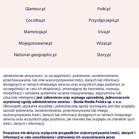
Glamour.pl
Polki.pl
Cocolita.pl
Przyslijprzepis.pl
Mamotoja.pl
Viva.pl
Mojegotowanie.pl
Wizaz.pl
National-geographic.pl
Story.pl
Jakiekolwiek aktywności, w szczególności: pobieranie, zwielokrotnianie,
przechowywanie, lub inne wykorzystywanie treści, danych lub informacji
dostępnych w ramach niniejszego serwisu oraz wszystkich jego podstron, w
szczególności w celu ich eksploracji, zmierzającej do tworzenia, rozwoju,
modyfikacji i szkolenia systemów uczenia maszynowego, algorytmów lub
jest zabronione oraz wymaga uprzedniej, jednoznacznie
sztucznej inteligencji
wyrażonej zgody administratora serwisu – Burda Media Polska sp. z o.o.
Obowiązek uzyskania wyraźnej i jednoznacznej zgody wymagany jest bez względu
sposób pobierania, zwielokrotniania, przechowywania lub innego
wykorzystywania treści, danych lub informacji dostępnych w ramach niniejszego
serwisu oraz wszystkich jego podstron, jak również bez względu na charakter tych
treści, danych i informacji.
Powyższe nie dotyczy wyłącznie przypadków wykorzystywania treści, danych i
informacji w celu umożliwienia i ułatwienia ich wyszukiwania przez