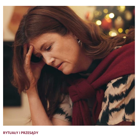
RYTUAŁY I PRZESĄDY