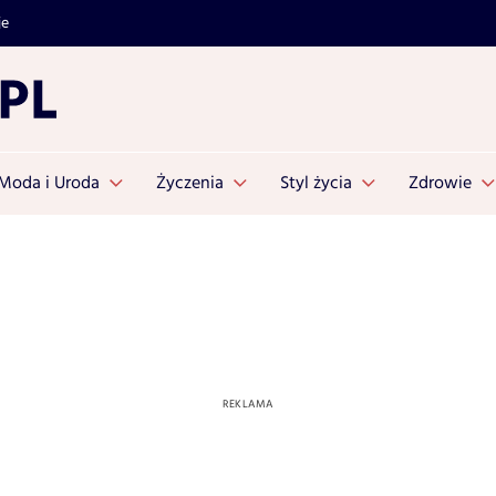
je
Moda i Uroda
Życzenia
Styl życia
Zdrowie