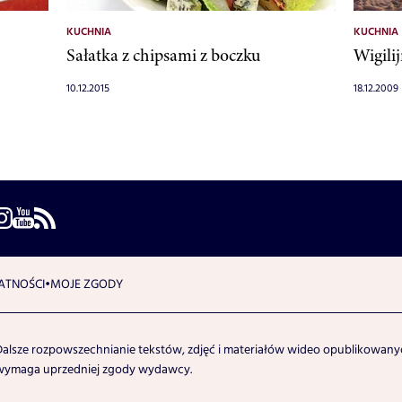
KUCHNIA
KUCHNIA
Sałatka z chipsami z boczku
Wigili
10.12.2015
18.12.2009
ATNOŚCI
MOJE ZGODY
Dalsze rozpowszechnianie tekstów, zdjęć i materiałów wideo opublikowanyc
wymaga uprzedniej zgody wydawcy.