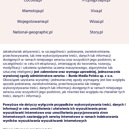
Cocolita.pl
Przyslijprzepis.pl
Mamotoja.pl
Viva.pl
Mojegotowanie.pl
Wizaz.pl
National-geographic.pl
Story.pl
Jakiekolwiek aktywności, w szczególności: pobieranie, zwielokrotnianie,
przechowywanie, lub inne wykorzystywanie treści, danych lub informacji
dostępnych w ramach niniejszego serwisu oraz wszystkich jego podstron, w
szczególności w celu ich eksploracji, zmierzającej do tworzenia, rozwoju,
modyfikacji i szkolenia systemów uczenia maszynowego, algorytmów lub
jest zabronione oraz wymaga uprzedniej, jednoznacznie
sztucznej inteligencji
wyrażonej zgody administratora serwisu – Burda Media Polska sp. z o.o.
Obowiązek uzyskania wyraźnej i jednoznacznej zgody wymagany jest bez względu
sposób pobierania, zwielokrotniania, przechowywania lub innego
wykorzystywania treści, danych lub informacji dostępnych w ramach niniejszego
serwisu oraz wszystkich jego podstron, jak również bez względu na charakter tych
treści, danych i informacji.
Powyższe nie dotyczy wyłącznie przypadków wykorzystywania treści, danych i
informacji w celu umożliwienia i ułatwienia ich wyszukiwania przez
wyszukiwarki internetowe oraz umożliwienia pozycjonowania stron
internetowych zawierających serwisy internetowe w ramach indeksowania
wyników wyszukiwania wyszukiwarek internetowych