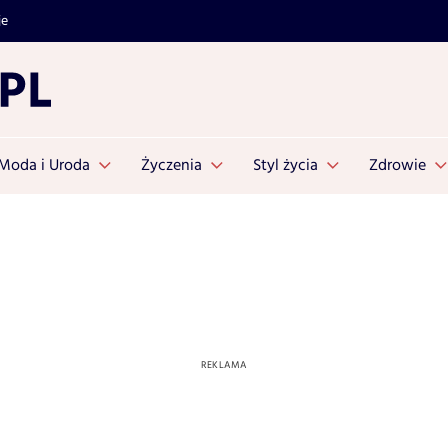
je
Moda i Uroda
Życzenia
Styl życia
Zdrowie