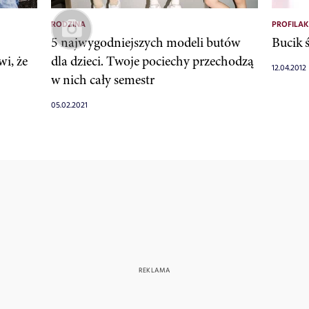
RODZINA
PROFILA
5 najwygodniejszych modeli butów
Bucik 
wi, że
dla dzieci. Twoje pociechy przechodzą
12.04.2012
w nich cały semestr
05.02.2021