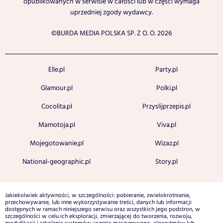
opublikowanych w serwisie w całości lub w części wymaga
uprzedniej zgody wydawcy.
©BURDA MEDIA POLSKA SP. Z O. O. 2026
Elle.pl
Party.pl
Glamour.pl
Polki.pl
Cocolita.pl
Przyslijprzepis.pl
Mamotoja.pl
Viva.pl
Mojegotowanie.pl
Wizaz.pl
National-geographic.pl
Story.pl
Jakiekolwiek aktywności, w szczególności: pobieranie, zwielokrotnianie,
przechowywanie, lub inne wykorzystywanie treści, danych lub informacji
dostępnych w ramach niniejszego serwisu oraz wszystkich jego podstron, w
szczególności w celu ich eksploracji, zmierzającej do tworzenia, rozwoju,