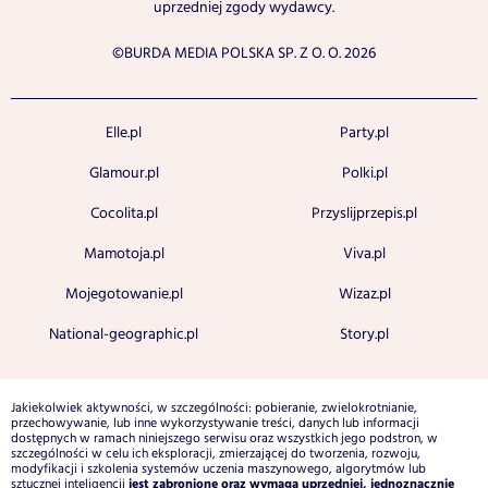
uprzedniej zgody wydawcy.
©BURDA MEDIA POLSKA SP. Z O. O. 2026
Elle.pl
Party.pl
Glamour.pl
Polki.pl
Cocolita.pl
Przyslijprzepis.pl
Mamotoja.pl
Viva.pl
Mojegotowanie.pl
Wizaz.pl
National-geographic.pl
Story.pl
Jakiekolwiek aktywności, w szczególności: pobieranie, zwielokrotnianie,
przechowywanie, lub inne wykorzystywanie treści, danych lub informacji
dostępnych w ramach niniejszego serwisu oraz wszystkich jego podstron, w
szczególności w celu ich eksploracji, zmierzającej do tworzenia, rozwoju,
modyfikacji i szkolenia systemów uczenia maszynowego, algorytmów lub
jest zabronione oraz wymaga uprzedniej, jednoznacznie
sztucznej inteligencji