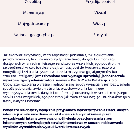
Cocolita.pl
Przyslijprzepis.pl
Mamotoja.pl
Viva.pl
Mojegotowanie.pl
Wizaz.pl
National-geographic.pl
Story.pl
Jakiekolwiek aktywności, w szczególności: pobieranie, zwielokrotnianie,
przechowywanie, lub inne wykorzystywanie treści, danych lub informacji
dostępnych w ramach niniejszego serwisu oraz wszystkich jego podstron, w
szczególności w celu ich eksploracji, zmierzającej do tworzenia, rozwoju,
modyfikacji i szkolenia systemów uczenia maszynowego, algorytmów lub
jest zabronione oraz wymaga uprzedniej, jednoznacznie
sztucznej inteligencji
wyrażonej zgody administratora serwisu – Burda Media Polska sp. z o.o.
Obowiązek uzyskania wyraźnej i jednoznacznej zgody wymagany jest bez względu
sposób pobierania, zwielokrotniania, przechowywania lub innego
wykorzystywania treści, danych lub informacji dostępnych w ramach niniejszego
serwisu oraz wszystkich jego podstron, jak również bez względu na charakter tych
treści, danych i informacji.
Powyższe nie dotyczy wyłącznie przypadków wykorzystywania treści, danych i
informacji w celu umożliwienia i ułatwienia ich wyszukiwania przez
wyszukiwarki internetowe oraz umożliwienia pozycjonowania stron
internetowych zawierających serwisy internetowe w ramach indeksowania
wyników wyszukiwania wyszukiwarek internetowych