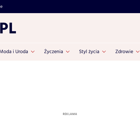
je
Moda i Uroda
Życzenia
Styl życia
Zdrowie