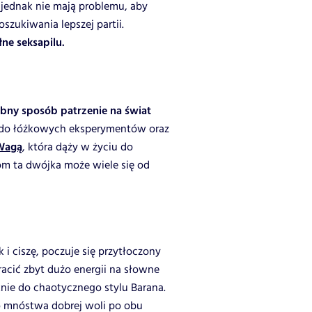
 jednak nie mają problemu, aby
oszukiwania lepszej partii.
łne seksapilu.
bny sposób patrzenie na świat
a do łóżkowych eksperymentów oraz
Wagą
, która dąży w życiu do
om ta dwójka może wiele się od
 i ciszę, poczuje się przytłoczony
racić zbyt dużo energii na słowne
nie do chaotycznego stylu Barana.
go mnóstwa dobrej woli po obu