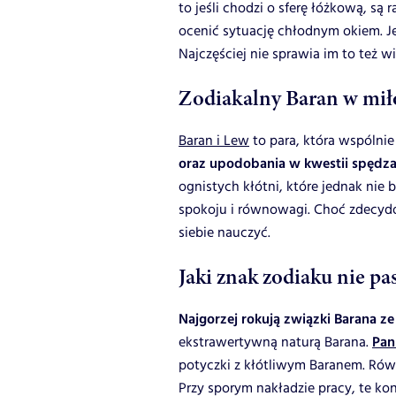
to jeśli chodzi o sferę łóżkową, są 
ocenić sytuację chłodnym okiem. Jeśl
Najczęściej nie sprawia im to też
Zodiakalny Baran w mił
Baran i Lew
to para, która wspólnie
oraz upodobania w kwestii spędza
ognistych kłótni, które jednak nie 
spokoju i równowagi. Choć zdecydo
siebie nauczyć.
Jaki znak zodiaku nie pa
Najgorzej rokują związki Barana z
ekstrawertywną naturą Barana.
Pan
potyczki z kłótliwym Baranem. Ró
Przy sporym nakładzie pracy, te k