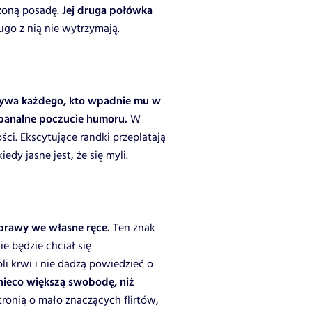
rzoną posadę.
Jej druga połówka
ugo z nią nie wytrzymają.
ywa każdego, kto wpadnie mu w
ebanalne poczucie humoru.
W
ci. Ekscytujące randki przeplatają
edy jasne jest, że się myli.
 sprawy we własne ręce.
Ten znak
e będzie chciał się
i krwi i nie dadzą powiedzieć o
nieco większą swobodę, niż
tronią o mało znaczących flirtów,