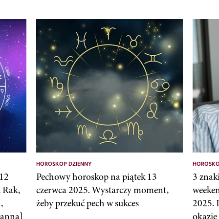
HOROSKOP DZIENNY
HOROSKO
 12
Pechowy horoskop na piątek 13
3 znak
 Rak,
czerwca 2025. Wystarczy moment,
weeken
,
żeby przekuć pech w sukces
2025. 
Panna]
okazje