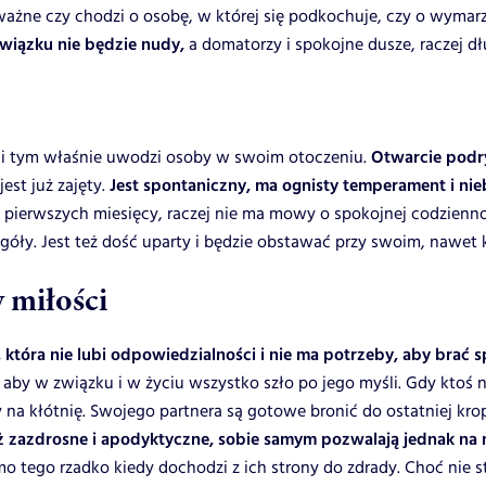
eważne czy chodzi o osobę, w której się podkochuje, czy o wyma
wiązku nie będzie nudy,
a domatorzy i spokojne dusze, raczej dł
e i tym właśnie uwodzi osoby w swoim otoczeniu.
Otwarcie podr
est już zajęty.
Jest spontaniczny, ma ognisty temperament i ni
 pierwszych miesięcy, raczej nie ma mowy o spokojnej codziennoś
góły. Jest też dość uparty i będzie obstawać przy swoim, nawet ki
 miłości
, która nie lubi odpowiedzialności i nie ma potrzeby, aby brać
aby w związku i w życiu wszystko szło po jego myśli. Gdy ktoś ni
 kłótnię. Swojego partnera są gotowe bronić do ostatniej kropl
ż zazdrosne i apodyktyczne, sobie samym pozwalają jednak na 
 tego rzadko kiedy dochodzi z ich strony do zdrady. Choć nie s