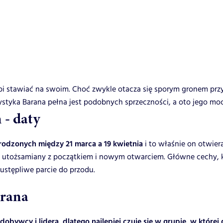
bi stawiać na swoim. Choć zwykle otacza się sporym gronem przy
styka Barana pełna jest podobnych sprzeczności, a oto jego mocn
 - daty
urodzonych między 21 marca a 19 kwietnia
i to właśnie on otwier
 utożsamiany z początkiem i nowym otwarciem. Główne cechy, kt
ustępliwe parcie do przodu.
arana
dobywcy i lidera, dlatego najlepiej czuje się w grupie, w które