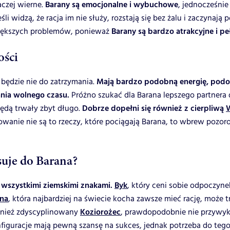
raczej wierne.
Barany są emocjonalne i wybuchowe
, jednocześnie
i widzą, że racja im nie służy, rozstają się bez żalu i zaczynają p
 większych problemów, ponieważ
Barany są bardzo atrakcyjne i pe
ości
 będzie nie do zatrzymania.
Mają bardzo podobną energię, podo
nia wolnego czasu.
Próżno szukać dla Barana lepszego partner
będą trwały zbyt długo.
Dobrze dopełni się również z cierpliwą
wanie nie są to rzeczy, które pociągają Barana, to wbrew pozor
suje do Barana?
e wszystkimi ziemskimi znakami.
Byk
, który ceni sobie odpoczynek
na
, która najbardziej na świecie kocha zawsze mieć rację, może t
wnież zdyscyplinowany
Koziorożec
, prawdopodobnie nie przywyk
onfiguracje mają pewną szansę na sukces, jednak potrzeba do te