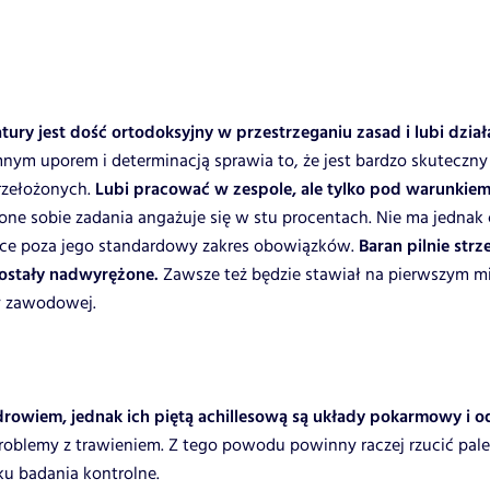
ry jest dość ortodoksyjny w przestrzeganiu zasad i lubi dział
ym uporem i determinacją sprawia to, że jest bardzo skuteczny
przełożonych.
Lubi pracować w zespole, ale tylko pod warunkiem, 
ne sobie zadania angażuje się w stu procentach. Nie ma jednak co
ące poza jego standardowy zakres obowiązków.
Baran pilnie strz
 zostały nadwyrężone.
Zawsze też będzie stawiał na pierwszym mie
ry zawodowej.
zdrowiem, jednak ich piętą achillesową są układy pokarmowy i
roblemy z trawieniem. Z tego powodu powinny raczej rzucić palen
u badania kontrolne.