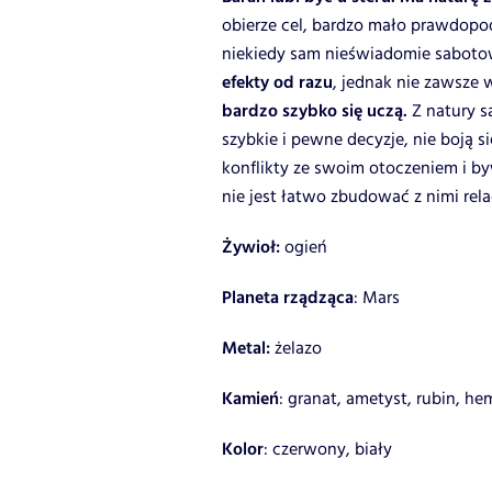
obierze cel, bardzo mało prawdopod
niekiedy sam nieświadomie sabotowa
efekty od razu
, jednak nie zawsze
bardzo szybko się uczą.
Z natury s
szybkie i pewne decyzje, nie boją s
konflikty ze swoim otoczeniem i b
nie jest łatwo zbudować z nimi rela
Żywioł:
ogień
Planeta rządząca
: Mars
Metal:
żelazo
Kamień
: granat, ametyst, rubin, he
Kolor
: czerwony, biały