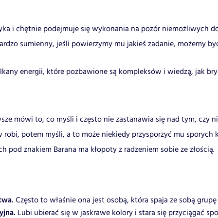
zyka i chętnie podejmuje się wykonania na pozór niemożliwych do 
bardzo sumienny, jeśli powierzymy mu jakieś zadanie, możemy być
lkany energii, które pozbawione są kompleksów i wiedzą, jak br
sze mówi to, co myśli i często nie zastanawia się nad tym, czy n
w robi, potem myśli, a to może niekiedy przysporzyć mu sporych
ch pod znakiem Barana ma kłopoty z radzeniem sobie ze złością.
twa.
Często to właśnie ona jest osobą, która spaja ze sobą grup
yjna.
Lubi ubierać się w jaskrawe kolory i stara się przyciągać spo