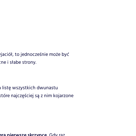
jaciół, to jednocześnie może być
e i słabe strony.
a listę wszystkich dwunastu
óre najczęściej są z nim kojarzone
j gra pierwsze skrzypce.
Gdy raz