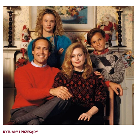
RYTUAŁY I PRZESĄDY