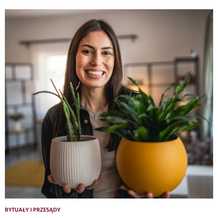
RYTUAŁY I PRZESĄDY