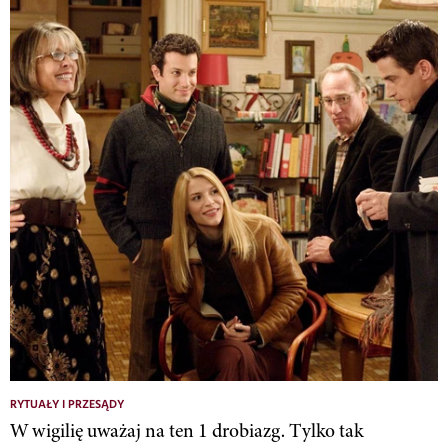
RYTUAŁY I PRZESĄDY
W wigilię uważaj na ten 1 drobiazg. Tylko tak