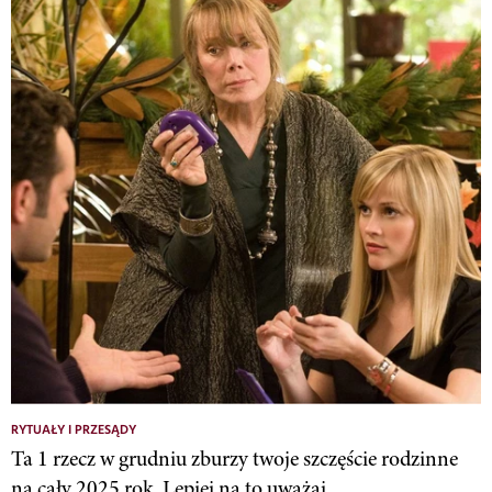
RYTUAŁY I PRZESĄDY
Ta 1 rzecz w grudniu zburzy twoje szczęście rodzinne
na cały 2025 rok. Lepiej na to uważaj