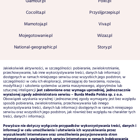
Glamour.pl
Polki.pl
Cocolita.pl
Przyslijprzepis.pl
Mamotoja.pl
Viva.pl
Mojegotowanie.pl
Wizaz.pl
National-geographic.pl
Story.pl
Jakiekolwiek aktywności, w szczególności: pobieranie, zwielokrotnianie,
przechowywanie, lub inne wykorzystywanie treści, danych lub informacji
dostępnych w ramach niniejszego serwisu oraz wszystkich jego podstron, w
szczególności w celu ich eksploracji, zmierzającej do tworzenia, rozwoju,
modyfikacji i szkolenia systemów uczenia maszynowego, algorytmów lub
jest zabronione oraz wymaga uprzedniej, jednoznacznie
sztucznej inteligencji
wyrażonej zgody administratora serwisu – Burda Media Polska sp. z o.o.
Obowiązek uzyskania wyraźnej i jednoznacznej zgody wymagany jest bez względu
sposób pobierania, zwielokrotniania, przechowywania lub innego
wykorzystywania treści, danych lub informacji dostępnych w ramach niniejszego
serwisu oraz wszystkich jego podstron, jak również bez względu na charakter tych
treści, danych i informacji.
Powyższe nie dotyczy wyłącznie przypadków wykorzystywania treści, danych i
informacji w celu umożliwienia i ułatwienia ich wyszukiwania przez
wyszukiwarki internetowe oraz umożliwienia pozycjonowania stron
internetowych zawierających serwisy internetowe w ramach indeksowania