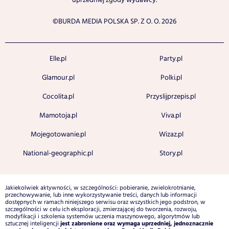
uprzedniej zgody wydawcy.
©BURDA MEDIA POLSKA SP. Z O. O. 2026
Elle.pl
Party.pl
Glamour.pl
Polki.pl
Cocolita.pl
Przyslijprzepis.pl
Mamotoja.pl
Viva.pl
Mojegotowanie.pl
Wizaz.pl
National-geographic.pl
Story.pl
Jakiekolwiek aktywności, w szczególności: pobieranie, zwielokrotnianie,
przechowywanie, lub inne wykorzystywanie treści, danych lub informacji
dostępnych w ramach niniejszego serwisu oraz wszystkich jego podstron, w
szczególności w celu ich eksploracji, zmierzającej do tworzenia, rozwoju,
modyfikacji i szkolenia systemów uczenia maszynowego, algorytmów lub
jest zabronione oraz wymaga uprzedniej, jednoznacznie
sztucznej inteligencji