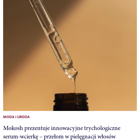
MODA I URODA
Mokosh prezentuje innowacyjne trychologiczne
serum-wcierkę – przełom w pielęgnacji włosów