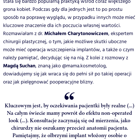
stała się bardzo popularną praktyką wśród coraz większego
grona kobiet. Podczas gdy dla jednych jest to po prostu
sposób na poprawę wyglądu, w przypadku innych może mieć
kluczowe znaczenie dla ich poczucia własnej wartości.
Michałem Charytonowiczem
Rozmawiałam z dr.
, ekspertem
chirurgii plastycznej, o tym, jakie możliwe skutki uboczne
może mieć operacja wszczepienia implantów, a także o czym
należy pamiętać, decydując się na nią. Z kolei z rozmowy z
Magdą Suchan
, znaną jako @mama.kosmetolog,
dowiadujemy się jak wraca się do pełni sił po takiej operacji
oraz jak pielęgnować pooperacyjne blizny.
Kluczowym jest, by oczekiwania pacjentki były realne (...)
Na całym świecie mamy powrót do efektu non-operated
look (...). Konsultacje zaczynają się od mierzenia, jako
chirurdzy nie oszukamy przecież anatomii pacjenta.
Pamiętajmy, że olbrzymi implant włożony osobie o