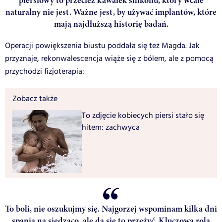
piersiowy to przecież kawałek silikonu, który wcale
naturalny nie jest. Ważne jest, by używać implantów, które
mają najdłuższą historię badań.
Operacji powiększenia biustu poddała się też Magda. Jak
przyznaje, rekonwalescencja wiąże się z bólem, ale z pomocą
przychodzi fizjoterapia:
Zobacz także
To zdjęcie kobiecych piersi stało się
hitem: zachwyca
To boli, nie oszukujmy się. Najgorzej wspominam kilka dni
spania na siedząco, ale da się to przeżyć. Kluczową rolą