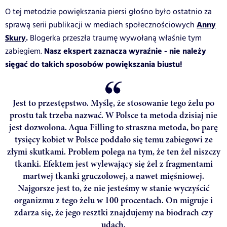
O tej metodzie powiększania piersi głośno było ostatnio za
Anny
sprawą serii publikacji w mediach społecznościowych
Skury
.
Blogerka przeszła traumę wywołaną właśnie tym
Nasz ekspert zaznacza wyraźnie - nie należy
zabiegiem.
sięgać do takich sposobów powiększania biustu!
Jest to przestępstwo. Myślę, że stosowanie tego żelu po
prostu tak trzeba nazwać. W Polsce ta metoda dzisiaj nie
jest dozwolona. Aqua Filling to straszna metoda, bo parę
tysięcy kobiet w Polsce poddało się temu zabiegowi ze
złymi skutkami. Problem polega na tym, że ten żel niszczy
tkanki. Efektem jest wylewający się żel z fragmentami
martwej tkanki gruczołowej, a nawet mięśniowej.
Najgorsze jest to, że nie jesteśmy w stanie wyczyścić
organizmu z tego żelu w 100 procentach. On migruje i
zdarza się, że jego resztki znajdujemy na biodrach czy
udach.