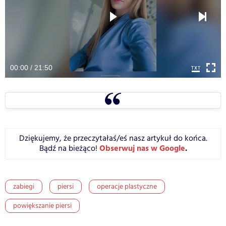
00:00 / 21:50
Dziękujemy, że przeczytałaś/eś nasz artykuł do końca.
Obserwuj nas w Google
.
Bądź na bieżąco!
zabiegi
piersi
operacje plastyczne
powiększanie piersi