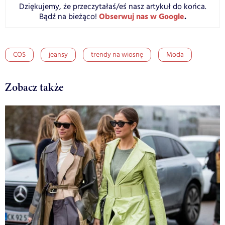
Dziękujemy, że przeczytałaś/eś nasz artykuł do końca.
Obserwuj nas w Google
.
Bądź na bieżąco!
COS
jeansy
trendy na wiosnę
Moda
Zobacz także