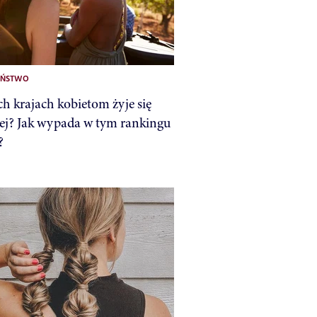
EŃSTWO
ch krajach kobietom żyje się
iej? Jak wypada w tym rankingu
?