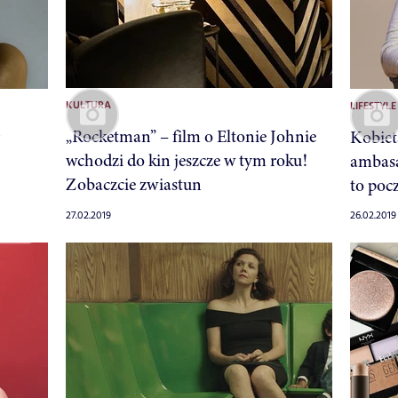
KULTURA
LIFESTYLE
„Rocketman” – film o Eltonie Johnie
Kobiet
wchodzi do kin jeszcze w tym roku!
ambasa
Zobaczcie zwiastun
to poc
27.02.2019
26.02.2019