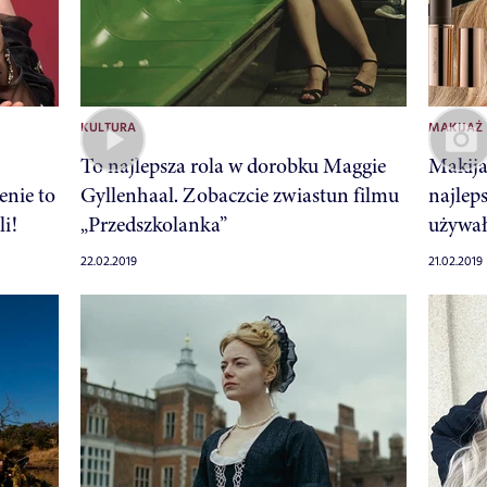
KULTURA
MAKIJAŻ
To najlepsza rola w dorobku Maggie
Makija
enie to
Gyllenhaal. Zobaczcie zwiastun filmu
najleps
i!
„Przedszkolanka”
używa
22.02.2019
21.02.2019