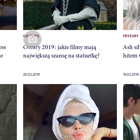
KULTURA
FRYZURY
ess
Oscary 2019: jakie filmy mają
Ash si
ie
największą szansę na statuetkę?
hitem 
20.02.2019
19.02.2019