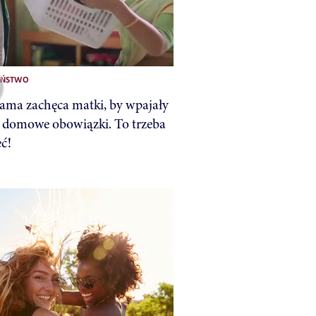
EŃSTWO
lama zachęca matki, by wpajały
domowe obowiązki. To trzeba
eć!