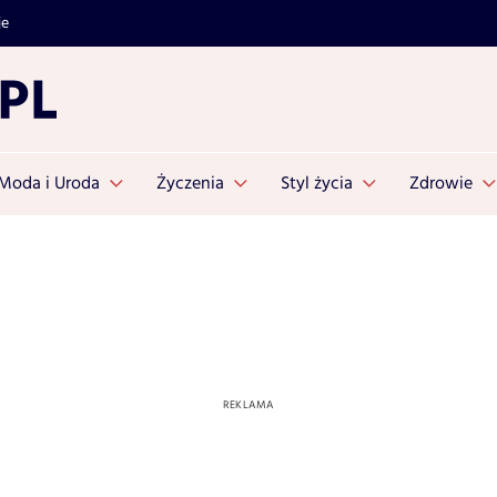
je
Moda i Uroda
Życzenia
Styl życia
Zdrowie