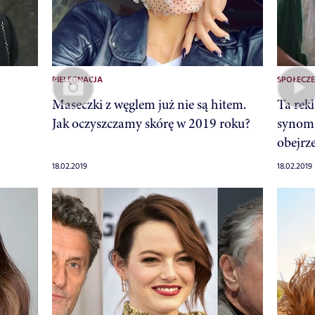
PIELĘGNACJA
SPOŁECZ
Maseczki z węglem już nie są hitem.
Ta rek
Jak oczyszczamy skórę w 2019 roku?
synom 
obejrz
18.02.2019
18.02.2019