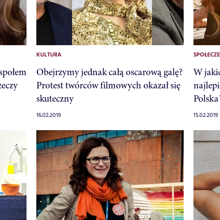
KULTURA
SPOŁECZ
espołem
Obejrzymy jednak całą oscarową galę?
W jaki
zeczy
Protest twórców filmowych okazał się
najlep
skuteczny
Polska
16.02.2019
15.02.2019