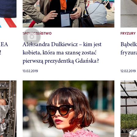
SPOŁECZEŃSTWO
FRYZURY
KEA
Aleksandra Dulkiewicz – kim jest
Bąbelk
!
kobieta, która ma szansę zostać
fryzura
pierwszą prezydentką Gdańska?
13.02.2019
12.02.2019